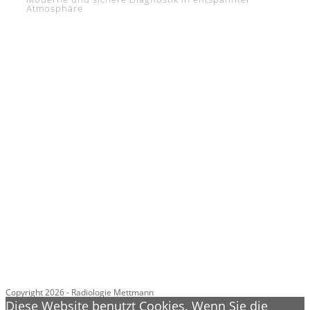
Atmosphäre
Unsere Gemeinschaftspraxis Radiologie Ratingen
Mettmann bietet Ihnen das komplette Spektrum der
radiologischen Diagnostik – vom Röntgen und Ultraschall
bis hin zur Kernspintomographie und Szintigraphie,
einschließlich neuester Entwicklungen wie Ganzkörper-
MRT, 3D-Bildgebung, MR-Mammographie oder digitaler
Mammographie mit Tomosynthese.
Radiologie Ratingen
Am St. Marien Krankenhaus
Werdener Straße 3, 40878 Ratingen
Telefon: 02102 – 80001
Radiologie Mettmann
Am Evangelischen Krankenhaus
Gartenstr. 8, 40822 Mettmann
Telefon: 02104 – 97220
Copyright 2026 - Radiologie Mettmann
Diese Website benutzt Cookies. Wenn Sie die