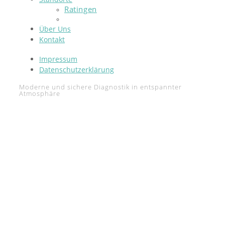
Ratingen
Mettmann
Über Uns
Kontakt
Impressum
Datenschutzerklärung
Moderne und sichere Diagnostik in entspannter
Atmosphäre
Unsere Gemeinschaftspraxis Radiologie Ratingen
Mettmann bietet Ihnen das komplette Spektrum der
radiologischen Diagnostik – vom Röntgen und Ultraschall
bis hin zur Kernspintomographie und Szintigraphie,
einschließlich neuester Entwicklungen wie Ganzkörper-
MRT, 3D-Bildgebung, MR-Mammographie oder digitaler
Mammographie mit Tomosynthese.
Radiologie Ratingen
Am St. Marien Krankenhaus
Werdener Straße 3, 40878 Ratingen
Telefon: 02102 – 80001